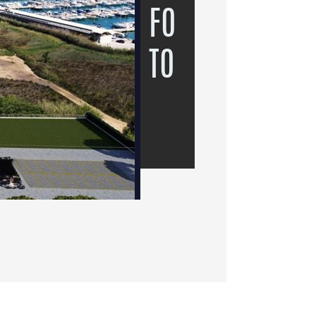
FO
TO