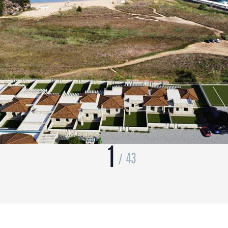
1
43
/