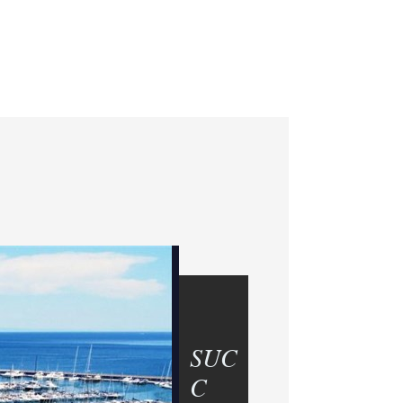
SUC
C