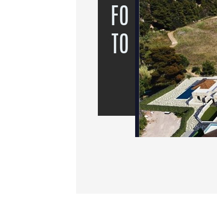
FO
TO